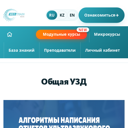
Ознакомиться
→
RU
KZ
EN
NEW
Модульные курсы
Микрокурсы
База знаний
Преподаватели
Личный кабинет
Общая УЗД