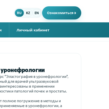
Ознакомиться
→
RU
KZ
EN
и
Личный кабинет
в уронефрологии
с "Эластография в уронефрологии",
ный для врачей ультразвуковой
заинтересованы в применении
остики патологий почек и простаты.
ет полное погружение в методы и
 применяемые в уронефрологии, а