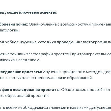
ледующие ключевые аспекты:
болезни почек:
Ознакомление с возможностями применени
патологии.
дробное изучение методики проведения эластографии по
ение техники эластографии простаты при трансректально
ическим наведением.
сследовании простаты:
Изучение принципов и методов де
ние в полуколичественном анализе образований.
афии в исследовании простаты:
Обзор возможностей и ог
ка образований простаты.
еть всеми необходимыми знаниями и навыками для успешн