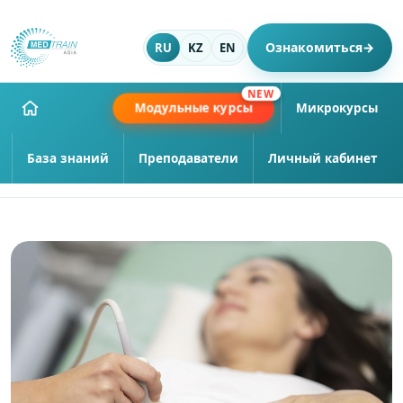
Ознакомиться
→
RU
KZ
EN
NEW
Модульные курсы
Микрокурсы
База знаний
Преподаватели
Личный кабинет