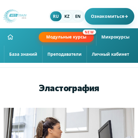
Ознакомиться
→
RU
KZ
EN
NEW
Модульные курсы
Микрокурсы
База знаний
Преподаватели
Личный кабинет
Эластография